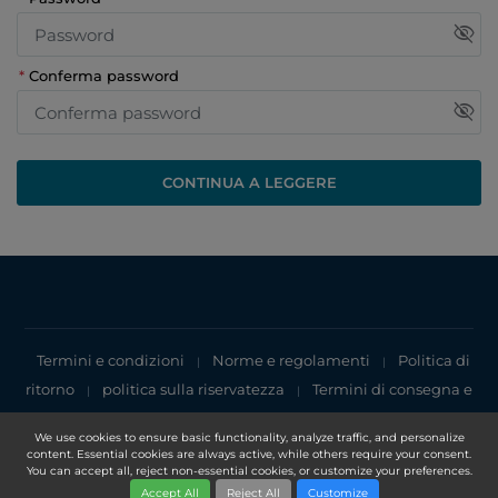
visibility_off
*
Conferma password
visibility_off
CONTINUA A LEGGERE
Termini e condizioni
Norme e regolamenti
Politica di
|
|
ritorno
politica sulla riservatezza
Termini di consegna e
|
|
pagamento
Politica sui cookie
Privacy Notice
|
|
We use cookies to ensure basic functionality, analyze traffic, and personalize
content. Essential cookies are always active, while others require your consent.
Copyright 2025, DXN Holdings Bhd. 199501033918 (363120-V)
You can accept all, reject non-essential cookies, or customize your preferences.
Accept All
Reject All
Customize